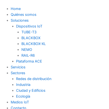
Ir
al
Home
contenido
Quiénes somos
Soluciones
Dispositivos IoT
TUBE-T3
BLACKBOX
BLACKBOX-XL
NEMO
RAIL-R6
Plataforma ACE
Servicios
Sectores
Redes de distribución
Industria
Ciudad y Edificios
Ecología
Medios IoT
Contacto