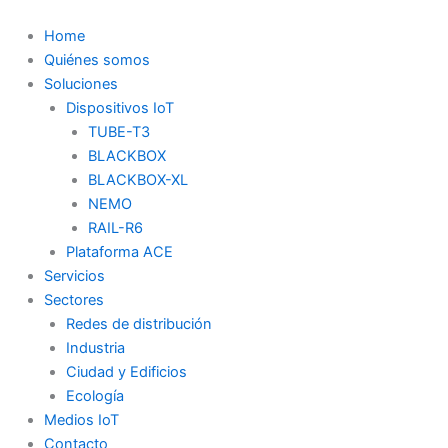
Ir
al
Home
contenido
Quiénes somos
Soluciones
Dispositivos IoT
TUBE-T3
BLACKBOX
BLACKBOX-XL
NEMO
RAIL-R6
Plataforma ACE
Servicios
Sectores
Redes de distribución
Industria
Ciudad y Edificios
Ecología
Medios IoT
Contacto